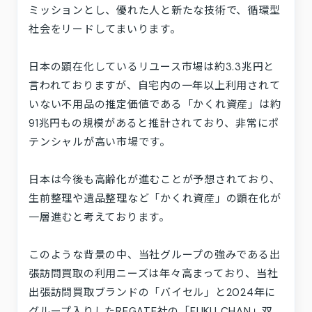
採用情報
ミッションとし、優れた人と新たな技術で、循環型
お問い合わせ
社会をリードしてまいります。
日本の顕在化しているリユース市場は約3.3兆円と
プライバシーポリシー
利用規約
サステナビリティ
言われておりますが、自宅内の一年以上利用されて
プレスキット
いない不用品の推定価値である「かくれ資産」は約
91兆円もの規模があると推計されており、非常にポ
テンシャルが高い市場です。
日本は今後も高齢化が進むことが予想されており、
生前整理や遺品整理など「かくれ資産」の顕在化が
一層進むと考えております。
このような背景の中、当社グループの強みである出
張訪問買取の利用ニーズは年々高まっており、当社
出張訪問買取ブランドの「バイセル」と2024年に
グループ入りしたREGATE社の「FUKU CHAN」双