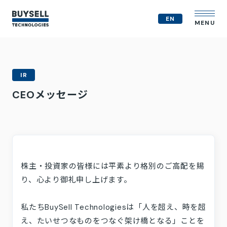
EN
MENU
企業情報
IR
MVV
CEOメッセージ
会社概要
役員紹介
事業紹介
経営戦略
テクノロジー戦略
人的資本
株主・投資家の皆様には平素より格別のご高配を賜
コンプライアンス体制
り、心より御礼申し上げます。
M&A戦略
IR情報
私たちBuySell Technologiesは「人を超え、時を超
ニュース
え、たいせつなものをつなぐ架け橋となる」ことを