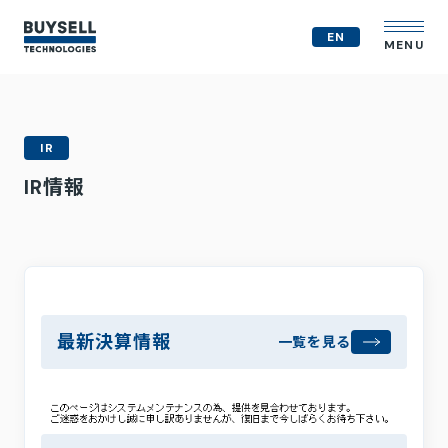
EN
MENU
企業情報
IR
MVV
IR情報
会社概要
役員紹介
事業紹介
経営戦略
テクノロジー戦略
人的資本
コンプライアンス体制
最新決算情報
一覧を見る
M&A戦略
IR情報
ニュース