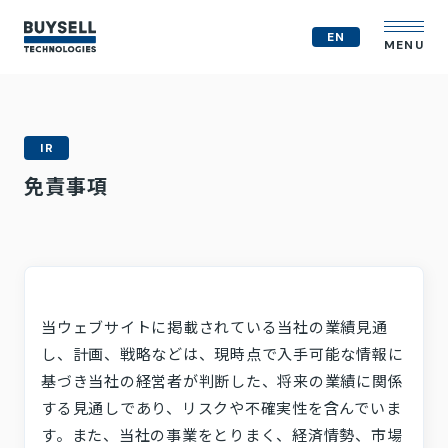
EN
MENU
企業情報
IR
MVV
免責事項
会社概要
役員紹介
事業紹介
経営戦略
テクノロジー戦略
人的資本
当ウェブサイトに掲載されている当社の業績見通
コンプライアンス体制
し、計画、戦略などは、現時点で入手可能な情報に
M&A戦略
基づき当社の経営者が判断した、将来の業績に関係
IR情報
する見通しであり、リスクや不確実性を含んでいま
ニュース
す。また、当社の事業をとりまく、経済情勢、市場