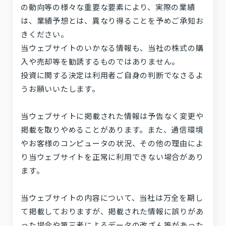
採用情報
の動向等の様々な重要な要素により、実際の業績
お問い合わせ
は、業績予想とは、異なり得ることを予めご承知お
きください。
当ウェブサイトのいかなる情報も、当社の株式の購
プライバシーポリシー
利用規約
サステナビリティ
入や売却等を勧誘するものではありません。
プレスキット
投資に関する決定は利用者ご自身の判断でなさるよ
うお願いいたします。
当ウェブサイトに掲載された情報は予告なく変更や
掲載を取りやめることがあります。また、通信環境
やお客様のコンピュータの状況、その他の理由によ
り当ウェブサイトを正常に利用できない場合があり
ます。
当ウェブサイトの内容について、当社は万全を期し
て掲載しておりますが、掲載された情報に誤りがあ
った場合や第三者によるデータの改ざん等があった