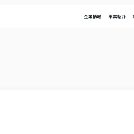
企業情報
事業紹介
経営情報
業績ハイ
本
会社概要
コンプライアンス
役員紹介
会社概要
経営成績
コーポレート・ガバナンス
財政状況
キャッシ
株式情報
その他
株式・株価情報
IRニュ
IRカレンダー
よくある
アナリスト・カバレッジ
お問い合
ディスク