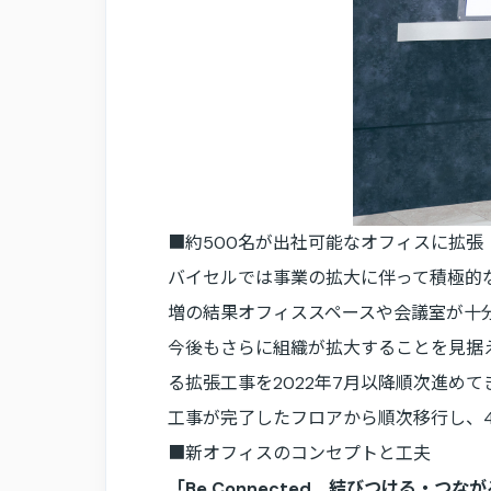
■約500名が出社可能なオフィスに拡張
バイセルでは事業の拡大に伴って積極的な新
増の結果オフィススペースや会議室が十
今後もさらに組織が拡大することを見据えて
る拡張工事を2022年7月以降順次進め
工事が完了したフロアから順次移行し、
■新オフィスのコンセプトと工夫
「Be Connected 結びつける・つな