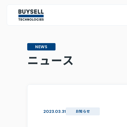
IR情報
IRトップページ
NEWS
投資家の皆様へ
ミッション・ビジョン・バリュー
テクノロジー戦略
人的資
ニュース
CEOメッセージ
IRライブラリ
決算情報
株主総会関連資料
2023.03.31
お知らせ
スポンサード・レポート
中期経営計画