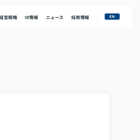
EN
経営戦略
IR情報
ニュース
採用情報
ライト
M&A戦略
ュフローの状況
ース
質問
わせ
ロージャーポリシー