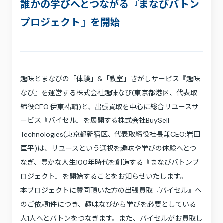
採用情報
誰かの学びへとつながる『まなびバトン
お問い合わせ
プロジェクト』を開始
プライバシーポリシー
利用規約
サステナビリティ
プレスキット
趣味とまなびの「体験」&「教室」さがしサービス『趣味
なび』を運営する株式会社趣味なび(東京都港区、代表取
締役CEO:伊東祐輔)と、出張買取を中心に総合リユースサ
ービス『バイセル』を展開する株式会社BuySell
Technologies(東京都新宿区、代表取締役社長兼CEO:岩田
匡平)は、リユースという選択を趣味や学びの体験へとつ
なぎ、豊かな人生100年時代を創造する『まなびバトンプ
ロジェクト』を開始することをお知らせいたします。
本プロジェクトに賛同頂いた方の出張買取『バイセル』へ
のご依頼1件につき、趣味なびから学びを必要としている
人1人へとバトンをつなぎます。また、バイセルがお買取し