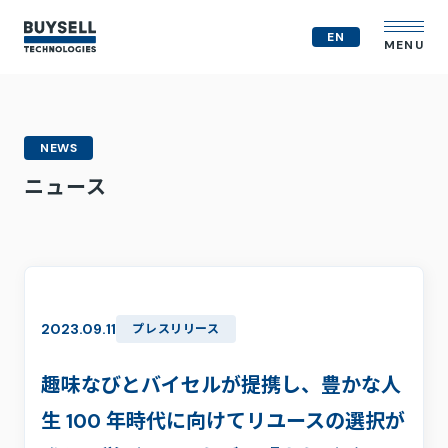
EN
MENU
企業情報
NEWS
MVV
ニュース
会社概要
役員紹介
事業紹介
経営戦略
テクノロジー戦略
人的資本
2023.09.11
プレスリリース
コンプライアンス体制
M&A戦略
趣味なびとバイセルが提携し、豊かな人
IR情報
生 100 年時代に向けてリユースの選択が
ニュース