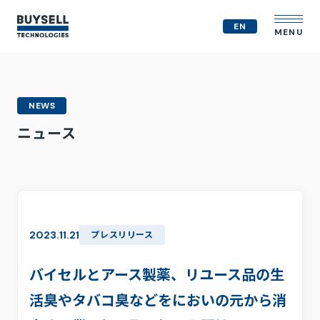
EN
MENU
企業情報
NEWS
MVV
ニュース
会社概要
役員紹介
事業紹介
経営戦略
テクノロジー戦略
人的資本
2023.11.21
プレスリリース
コンプライアンス体制
M&A戦略
バイセルとアース製薬、リユース品の生
IR情報
活臭やタバコ臭などをにおいの元から消
ニュース