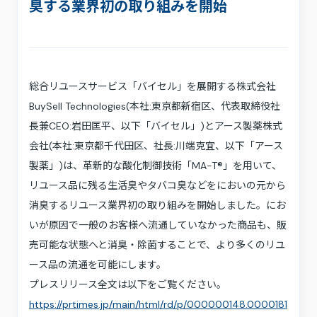
採用情報
臭する業界初の取り組みを開始
お問い合わせ
プライバシーポリシー
利用規約
サステナビリティ
総合リユースサービス「バイセル」を展開する株式会社
プレスキット
BuySell Technologies(本社:東京都新宿区、代表取締役社
長兼CEO:岩田匡平、以下「バイセル」)とアース製薬株式
会社(本社:東京都千代田区、社長:川端克宜、以下「アース
製薬」)は、革新的な酸化制御技術「MA-T®」を用いて、
リユース品に残る生活臭やタバコ臭などをにおいの元から
消臭するリユース業界初の取り組みを開始しました。にお
いが原因で一般のお客様へ流通していなかった商品も、販
売可能な状態へと消臭・除菌することで、より多くのリユ
ース品の流通を可能にします。
プレスリリース全文は以下をご覧ください。
https://prtimes.jp/main/html/rd/p/000000148.0000181