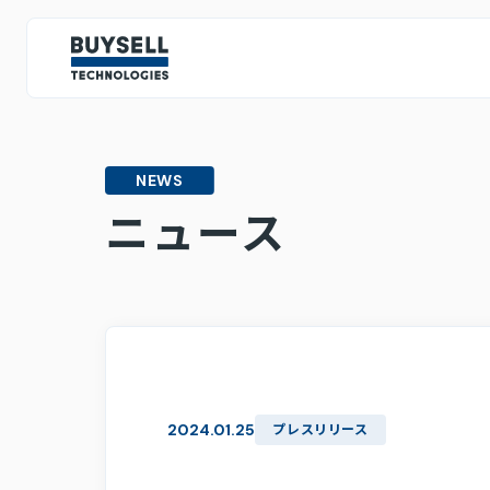
IR情報
IRトップページ
NEWS
投資家の皆様へ
ミッション・ビジョン・バリュー
テクノロジー戦略
人的資
ニュース
CEOメッセージ
IRライブラリ
決算情報
株主総会関連資料
2024.01.25
プレスリリース
スポンサード・レポート
中期経営計画