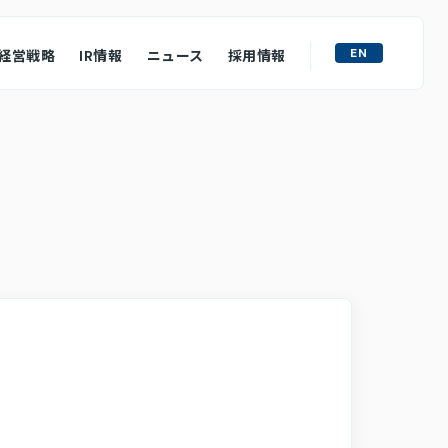
EN
経営戦略
IR情報
ニュース
採用情報
ライト
M&A戦略
ュフローの状況
ース
質問
わせ
ロージャーポリシー