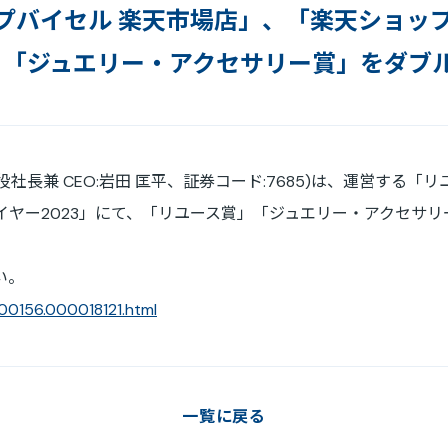
プバイセル 楽天市場店」、「楽天ショッ
免責事項
賞」「ジュエリー・アクセサリー賞」をダブ
電子公告
s (代表取締役社長兼 CEO:岩田 匡平、証券コード:7685)は、運営
イヤー2023」にて、「リユース賞」「ジュエリー・アクセサ
い。
000156.000018121.html
一覧に戻る