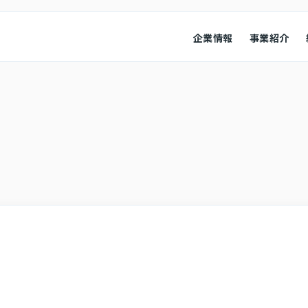
企業情報
事業紹介
経営情報
業績ハイ
本
会社概要
コンプライアンス
役員紹介
会社概要
経営成績
コーポレート・ガバナンス
財政状況
キャッシ
株式情報
その他
株式・株価情報
IRニュ
IRカレンダー
よくある
アナリスト・カバレッジ
お問い合
ディスク