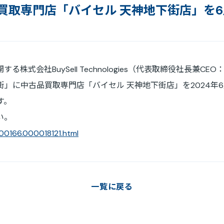
取専門店「バイセル 天神地下街店」を6月
免責事項
電子公告
式会社BuySell Technologies（代表取締役社長兼CE
」に中古品買取専門店「バイセル 天神地下街店」を2024年6月
す。
い。
000166.000018121.html
一覧に戻る