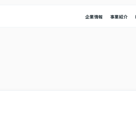
企業情報
事業紹介
経営情報
業績ハイ
本
会社概要
コンプライアンス
役員紹介
会社概要
経営成績
コーポレート・ガバナンス
財政状況
キャッシ
株式情報
その他
株式・株価情報
IRニュ
IRカレンダー
よくある
アナリスト・カバレッジ
お問い合
ディスク