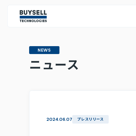
IR情報
IRトップページ
NEWS
投資家の皆様へ
ミッション・ビジョン・バリュー
テクノロジー戦略
人的資
ニュース
CEOメッセージ
IRライブラリ
決算情報
株主総会関連資料
2024.06.07
プレスリリース
スポンサード・レポート
中期経営計画