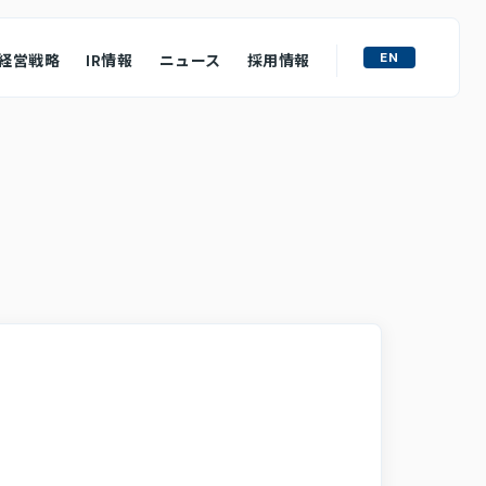
EN
経営戦略
IR情報
ニュース
採用情報
ライト
M&A戦略
ュフローの状況
ース
質問
わせ
ロージャーポリシー