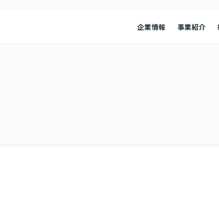
企業情報
事業紹介
経営情報
業績ハイ
本
会社概要
コンプライアンス
役員紹介
会社概要
経営成績
コーポレート・ガバナンス
財政状況
キャッシ
株式情報
その他
株式・株価情報
IRニュ
IRカレンダー
よくある
アナリスト・カバレッジ
お問い合
ディスク