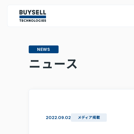
IR情報
IRトップページ
NEWS
投資家の皆様へ
ミッション・ビジョン・バリュー
テクノロジー戦略
人的資
ニュース
CEOメッセージ
IRライブラリ
決算情報
株主総会関連資料
2022.09.02
メディア掲載
スポンサード・レポート
中期経営計画