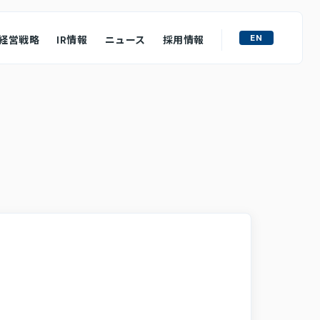
EN
経営戦略
IR情報
ニュース
採用情報
ライト
M&A戦略
ュフローの状況
ース
質問
わせ
ロージャーポリシー