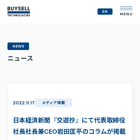
EN
MENU
企業情報
NEWS
MVV
ニュース
会社概要
役員紹介
事業紹介
経営戦略
テクノロジー戦略
人的資本
2022.11.17
メディア掲載
コンプライアンス体制
M&A戦略
日本経済新聞『交遊抄』にて代表取締役
IR情報
社長社長兼CEO岩田匡平のコラムが掲載
ニュース