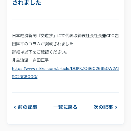
採用情報
されました
お問い合わせ
プライバシーポリシー
利用規約
サステナビリティ
日本経済新聞『交遊抄』にて代表取締役社長社長兼CEO岩
プレスキット
田匡平のコラムが掲載されました
詳細は以下をご確認ください。
非主流派 岩田匡平
https://www.nikkei.com/article/DGKKZO66026680W2A1
11C2BC8000/
前の記事
一覧に戻る
次の記事