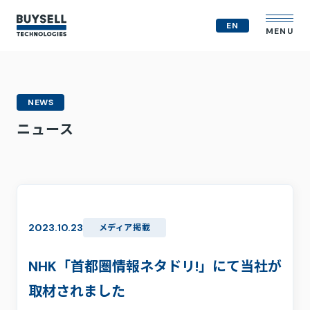
EN
MENU
企業情報
NEWS
MVV
ニュース
会社概要
役員紹介
事業紹介
経営戦略
テクノロジー戦略
人的資本
2023.10.23
メディア掲載
コンプライアンス体制
M&A戦略
NHK「首都圏情報ネタドリ!」にて当社が
IR情報
取材されました
ニュース