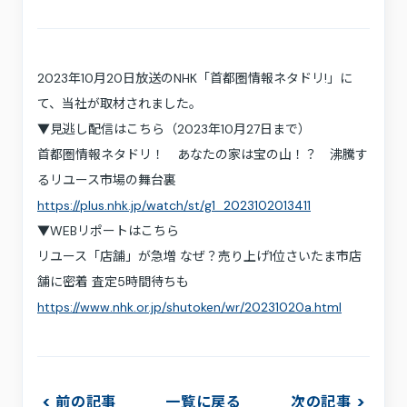
採用情報
お問い合わせ
2023年10月20日放送のNHK「首都圏情報ネタドリ!」に
プライバシーポリシー
利用規約
て、当社が取材されました。
サステナビリティ
プレスキット
▼見逃し配信はこちら（2023年10月27日まで）
首都圏情報ネタドリ！ あなたの家は宝の山！？ 沸騰す
るリユース市場の舞台裏
https://plus.nhk.jp/watch/st/g1_2023102013411
▼WEBリポートはこちら
リユース「店舗」が急増 なぜ？売り上げ1位さいたま市店
舗に密着 査定5時間待ちも
https://www.nhk.or.jp/shutoken/wr/20231020a.html
前の記事
一覧に戻る
次の記事