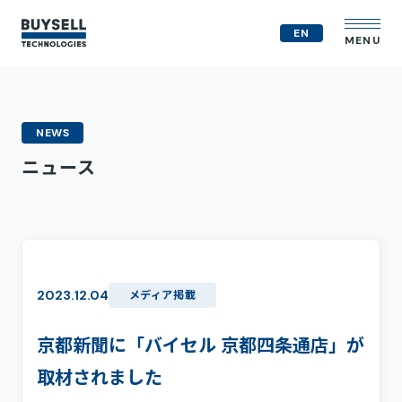
EN
MENU
企業情報
NEWS
MVV
ニュース
会社概要
役員紹介
事業紹介
経営戦略
テクノロジー戦略
人的資本
2023.12.04
メディア掲載
コンプライアンス体制
M&A戦略
京都新聞に「バイセル 京都四条通店」が
IR情報
取材されました
ニュース