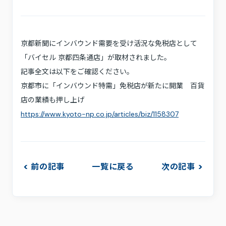
採用情報
お問い合わせ
京都新聞にインバウンド需要を受け活況な免税店として
プライバシーポリシー
利用規約
「バイセル 京都四条通店」が取材されました。
サステナビリティ
プレスキット
記事全文は以下をご確認ください。
京都市に「インバウンド特需」免税店が新たに開業 百貨
店の業績も押し上げ
https://www.kyoto-np.co.jp/articles/biz/1158307
前の記事
一覧に戻る
次の記事