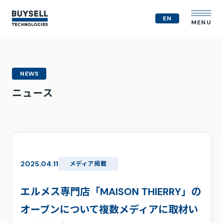
EN
MENU
企業情報
NEWS
MVV
ニュース
会社概要
役員紹介
事業紹介
経営戦略
テクノロジー戦略
人的資本
2025.04.11
メディア掲載
コンプライアンス体制
M&A戦略
エルメス専門店「MAISON THIERRY」の
IR情報
オープンについて複数メディアに取材い
ニュース