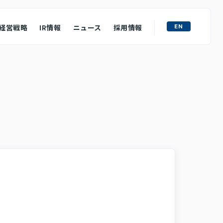
EN
経営戦略
IR情報
ニュース
採用情報
ライト
M&A戦略
ュフローの状況
ース
質問
わせ
ロージャーポリシー