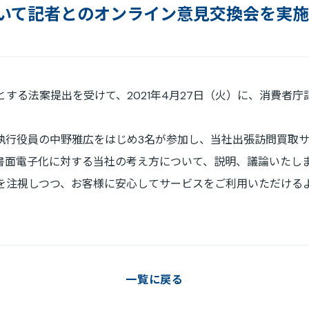
いて記者とのオンライン意見交換会を実施
免責事項
電子公告
する法案提出を受けて、2021年4月27日（火）に、消費者
。
執行役員の中野雅広をはじめ3名が参加し、当社出張訪問買取
書面電子化に対する当社の考え方について、説明、議論いたし
を注視しつつ、お客様に安心してサービスをご利用いただける
一覧に戻る