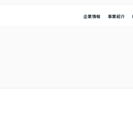
企業情報
事業紹介
経営情報
業績ハイ
本
会社概要
コンプライアンス
役員紹介
会社概要
経営成績
コーポレート・ガバナンス
財政状況
キャッシ
株式情報
その他
株式・株価情報
IRニュ
IRカレンダー
よくある
アナリスト・カバレッジ
お問い合
ディスク