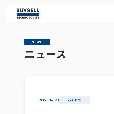
IR情報
IRトップページ
NEWS
投資家の皆様へ
ミッション・ビジョン・バリュー
テクノロジー戦略
人的資
ニュース
CEOメッセージ
IRライブラリ
決算情報
株主総会関連資料
2021.04.27
お知らせ
スポンサード・レポート
中期経営計画