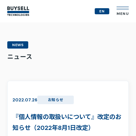
EN
MENU
企業情報
NEWS
MVV
ニュース
会社概要
役員紹介
事業紹介
経営戦略
テクノロジー戦略
人的資本
2022.07.26
お知らせ
コンプライアンス体制
M&A戦略
『個人情報の取扱いについて』改定のお
IR情報
知らせ（2022年8月1日改定）
ニュース