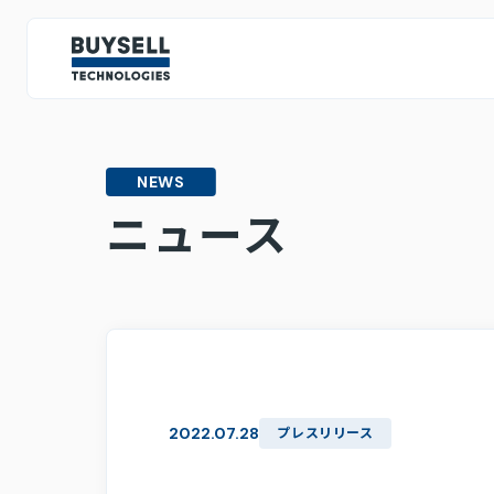
IR情報
IRトップページ
NEWS
投資家の皆様へ
ミッション・ビジョン・バリュー
テクノロジー戦略
人的資
ニュース
CEOメッセージ
IRライブラリ
決算情報
株主総会関連資料
2022.07.28
プレスリリース
スポンサード・レポート
中期経営計画