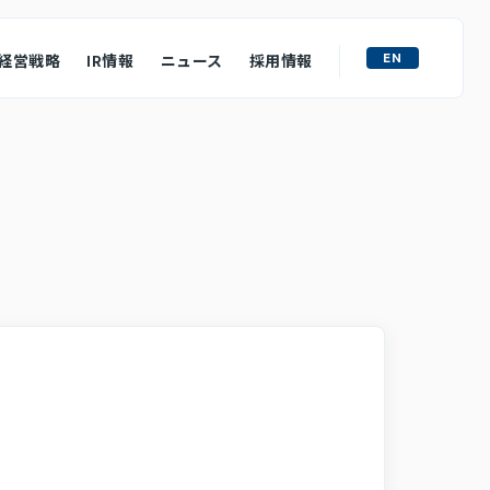
EN
経営戦略
IR情報
ニュース
採用情報
ライト
M&A戦略
ュフローの状況
ース
質問
わせ
ロージャーポリシー