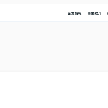
企業情報
事業紹介
経営情報
業績ハイ
本
会社概要
コンプライアンス
役員紹介
会社概要
経営成績
コーポレート・ガバナンス
財政状況
キャッシ
株式情報
その他
株式・株価情報
IRニュ
IRカレンダー
よくある
アナリスト・カバレッジ
お問い合
ディスク