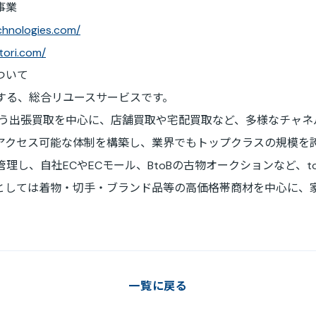
事業
echnologies.com/
itori.com/
ついて
する、総合リユースサービスです。
行う出張買取を中心に、店舗買取や宅配買取など、多様なチャネ
アクセス可能な体制を構築し、業界でもトップクラスの規模を
し、自社ECやECモール、BtoBの古物オークションなど、to
としては着物・切手・ブランド品等の高価格帯商材を中心に、家
一覧に戻る