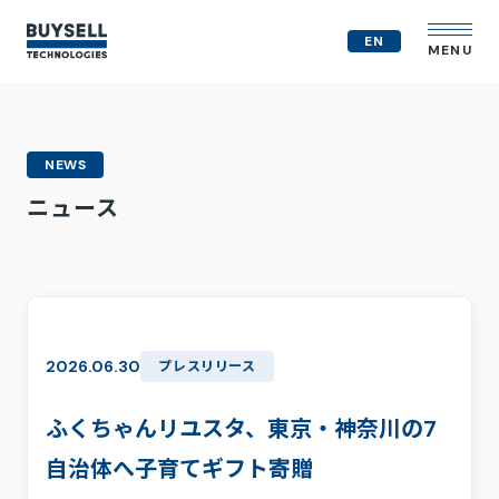
EN
MENU
企業情報
NEWS
MVV
ニュース
会社概要
役員紹介
事業紹介
経営戦略
テクノロジー戦略
人的資本
2026.06.30
プレスリリース
コンプライアンス体制
M&A戦略
ふくちゃんリユスタ、東京・神奈川の7
IR情報
自治体へ子育てギフト寄贈
ニュース