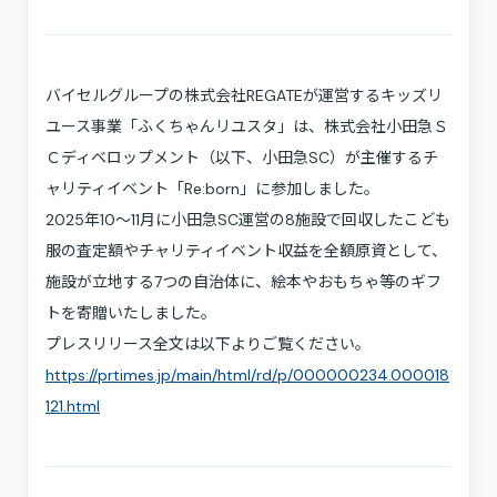
採用情報
お問い合わせ
バイセルグループの株式会社REGATEが運営するキッズリ
プライバシーポリシー
利用規約
ユース事業「ふくちゃんリユスタ」は、株式会社小田急Ｓ
サステナビリティ
プレスキット
Ｃディベロップメント（以下、小田急SC）が主催するチ
ャリティイベント「Re:born」に参加しました。
2025年10〜11月に小田急SC運営の8施設で回収したこども
服の査定額やチャリティイベント収益を全額原資として、
施設が立地する7つの自治体に、絵本やおもちゃ等のギフ
トを寄贈いたしました。
プレスリリース全文は以下よりご覧ください。
https://prtimes.jp/main/html/rd/p/000000234.000018
121.html