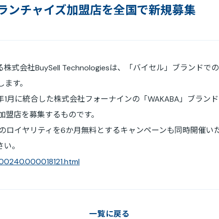
ランチャイズ加盟店を全国で新規募集
免責事項
電子公告
会社BuySell Technologiesは、「バイセル」ブラン
します。
26年1月に統合した株式会社フォーナインの「WAKABA」ブラ
C加盟店を募集するものです。
店のロイヤリティを6か月無料とするキャンペーンも同時開催い
さい。
000240.000018121.html
一覧に戻る