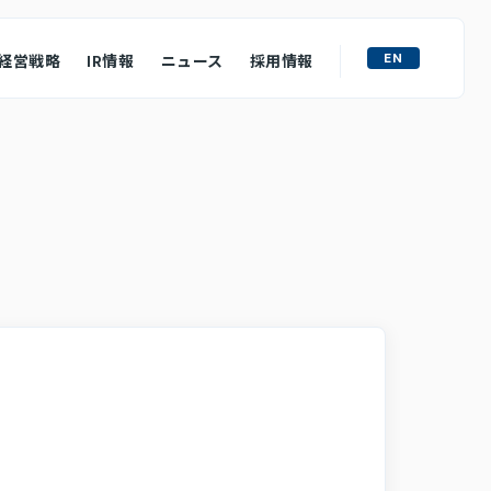
EN
経営戦略
IR情報
ニュース
採用情報
ライト
M&A戦略
ュフローの状況
ース
質問
わせ
ロージャーポリシー