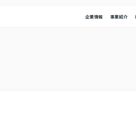
企業情報
事業紹介
経営情報
業績ハイ
本
会社概要
コンプライアンス
役員紹介
会社概要
経営成績
コーポレート・ガバナンス
財政状況
キャッシ
株式情報
その他
株式・株価情報
IRニュ
IRカレンダー
よくある
アナリスト・カバレッジ
お問い合
ディスク