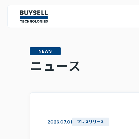
IR情報
IRトップページ
NEWS
投資家の皆様へ
ミッション・ビジョン・バリュー
テクノロジー戦略
人的資
ニュース
CEOメッセージ
IRライブラリ
決算情報
株主総会関連資料
2026.07.01
プレスリリース
スポンサード・レポート
中期経営計画