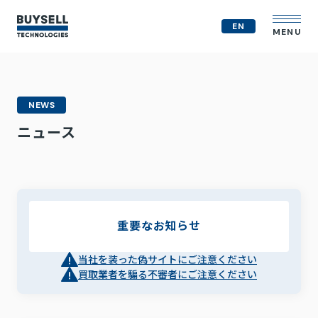
EN
MENU
企業情報
NEWS
MVV
ニュース
会社概要
役員紹介
事業紹介
経営戦略
テクノロジー戦略
重要なお知らせ
人的資本
コンプライアンス体制
M&A戦略
当社を装った偽サイトにご注意ください
IR情報
買取業者を騙る不審者にご注意ください
ニュース